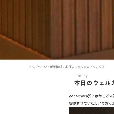
トップページ
/
新着情報
/
本日のウェルカムドリンク♪
Library
本日のウェル
cococnara巽では毎日
提供させていただいており