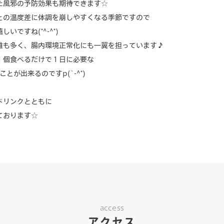
た風邪の予防効果も期待できます☆
との温度差に体調を崩しやすくなる季節ですので
ですね(*^-^*)
維も多く、腸内環境正常化にも一翼を担っています♪
１個食べるだけで１日に必要な
とが出来るのですp(`-^*)
ドリンクとともに
ております☆
access
アクセス