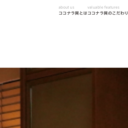
about us
valuable features
ココナラ巽とは
ココナラ巽のこだわ
one-stop service
ワンストップサービ
rehabilitation
リハビリテーション
excellent hospitality
ワンランク上の滞在