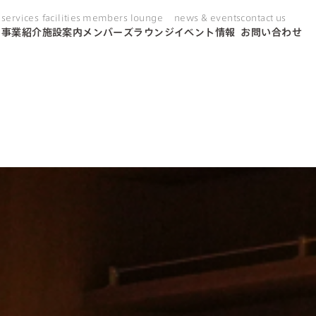
services
facilities
members lounge
news & events
contact us
り
事業紹介
施設案内
メンバーズラウンジ
イベント情報
お問い合わせ
day care
ス
通所リハビリテーション
shortstay
グランステイ
home rehabilitation
訪問リハビリテーション
coconara clinic
クリニック