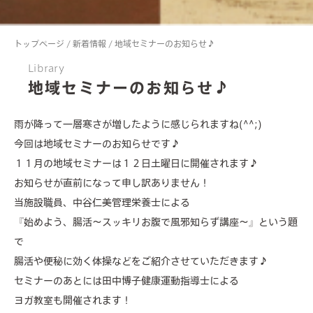
トップページ
/
新着情報
/
地域セミナーのお知らせ♪
Library
地域セミナーのお知らせ♪
about us
雨が降って一層寒さが増したように感じられますね(^^;)
valuable features
今回は地域セミナーのお知らせです♪
１１月の地域セミナーは１２日土曜日に開催されます♪
services
お知らせが直前になって申し訳ありません！
facilities
当施設職員、中谷仁美管理栄養士による
『始めよう、腸活～スッキリお腹で風邪知らず講座～』という題
members lounge
で
腸活や便秘に効く体操などをご紹介させていただきます♪
news & events
セミナーのあとには田中博子健康運動指導士による
ヨガ教室も開催されます！