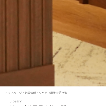
トップページ
/
新着情報
/
リハビリ風景☆第９弾
Library