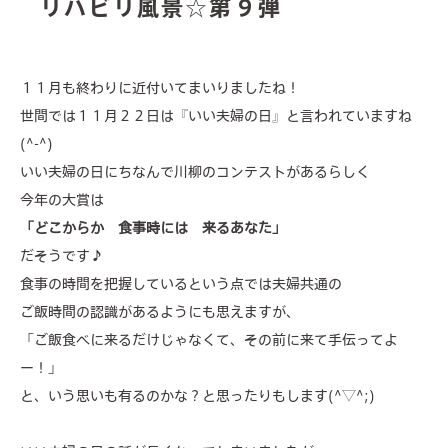
リハビリ風景☆第９弾
１１月も終わりに近付いてまいりましたね！
about us
世間では１１月２２日は『いい夫婦の日』と言われていますね
(^-^)
valuable features
いい夫婦の日にちなんで川柳のコンテストがあるらしく
services
今年の大賞は
「どこからか 食事時には 来るあなた」
facilities
だそうです♪
食事の時間を把握しているという点では夫婦共通の
members lounge
ご飯時間の認識があるようにも思えますが、
「ご飯食べに来るだけじゃなくて、その前に来て手伝ってよ
news & events
ー！」
と、いう思いも有るのかな？と思ったりもします(^▽^;)