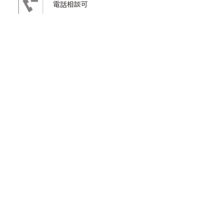
電話相談可
介護のどんなことでも相談OK
TEL: 06-6753-2333
メールフォーム