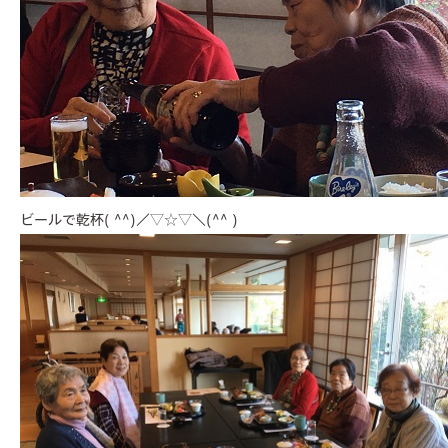
ビールで乾杯( ^^)／▽☆▽＼(^^ )