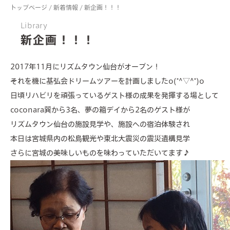
トップページ
/
新着情報
/
新企画！！！
Library
新企画！！！
2017年11月にリズムタウン仙台がオープン！
それを機に基弘会ドリームツアーを計画しましたo(*^▽^*)o
日頃リハビリを頑張っているゲスト様の成果を発揮する場として
about us
coconara巽から3名、夢の箱デイから2名のゲスト様が
valuable features
リズムタウン仙台の施設見学や、施設への宿泊体験され
本日は宮城県内の松島観光や東北大震災の震災遺構見学
services
さらに宮城の美味しいものを味わっていただいてます♪
facilities
members lounge
news & events