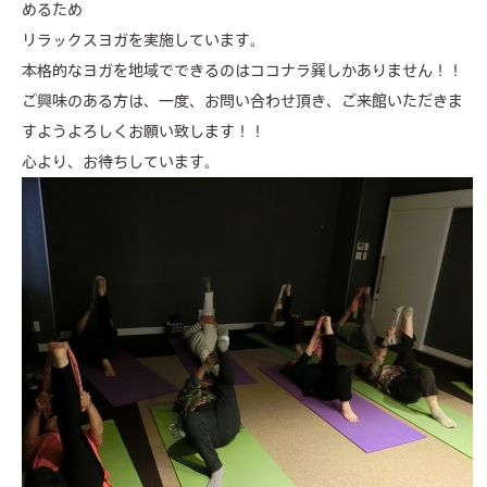
めるため
valuable features
リラックスヨガを実施しています。
本格的なヨガを地域でできるのはココナラ巽しかありません！！
services
ご興味のある方は、一度、お問い合わせ頂き、ご来館いただきま
facilities
すようよろしくお願い致します！！
心より、お待ちしています。
members lounge
news & events