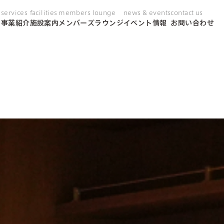
services
facilities
members lounge
news & events
contact us
り
事業紹介
施設案内
メンバーズラウンジ
イベント情報
お問い合わせ
day care
ス
通所リハビリテーション
shortstay
グランステイ
home rehabilitation
訪問リハビリテーション
coconara clinic
クリニック