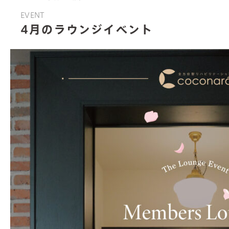
EVENT
4月のラウンジイベント
about us
valuable features
services
facilities
members lounge
news & events