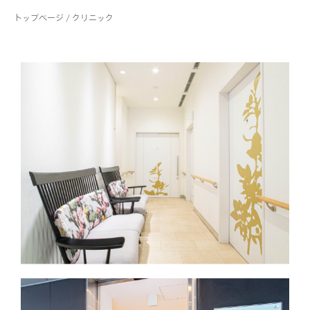
トップページ
/
クリニック
about us
valuable features
services
facilities
members lounge
news & events